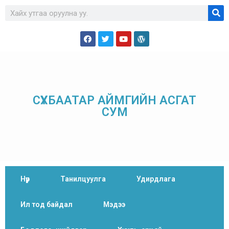
СҮХБААТАР АЙМГИЙН АСГАТ
СУМ
Нүүр
Танилцуулга
Удирдлага
Ил тод байдал
Мэдээ