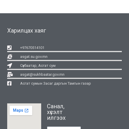
Харилцах хаяг
+97670514101
asgat.su.gov.mn
Сүхбаатар, Асгат сум
asgat@sukhbaatar.gov.mn
Асгат сумын Засаг даргын Тамгын газар
Санал,
хүсэлт
илгээх