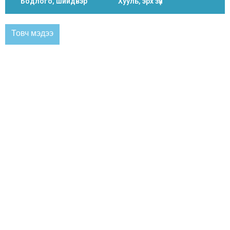
Бодлого, шийдвэр
Хууль, эрх зүй
Товч мэдээ
ЗАСАГ ДАРГЫН МЭНДЧИЛГЭЭ