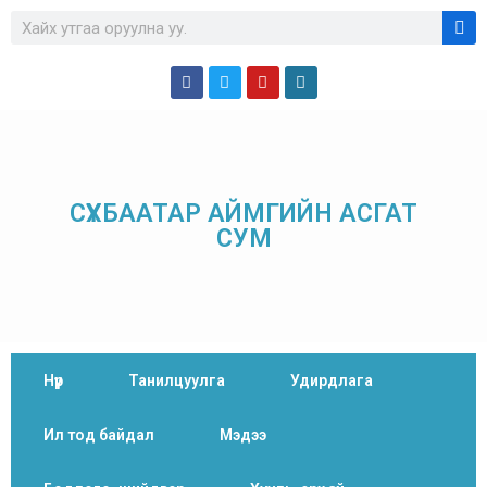
СҮХБААТАР АЙМГИЙН АСГАТ
СУМ
Нүүр
Танилцуулга
Удирдлага
Ил тод байдал
Мэдээ