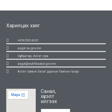
Харилцах хаяг
+97670514101
asgat.su.gov.mn
Сүхбаатар, Асгат сум
asgat@sukhbaatar.gov.mn
Асгат сумын Засаг даргын Тамгын газар
Санал,
хүсэлт
илгээх