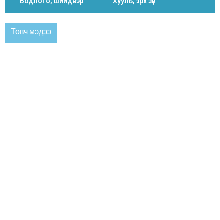
Бодлого, шийдвэр
Хууль, эрх зүй
Товч мэдээ
ЗАСАГ ДАРГЫН МЭНДЧИЛГЭЭ