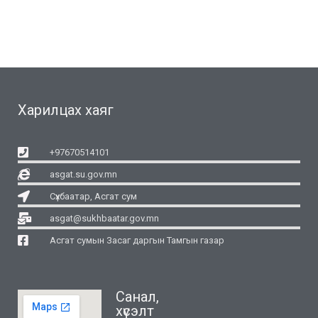
Харилцах хаяг
+97670514101
asgat.su.gov.mn
Сүхбаатар, Асгат сум
asgat@sukhbaatar.gov.mn
Асгат сумын Засаг даргын Тамгын газар
Санал,
хүсэлт