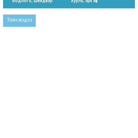
Бодлого, шийдвэр
Хууль, эрх зүй
Товч мэдээ
ЗАСАГ ДАРГЫН МЭНДЧИЛГЭЭ