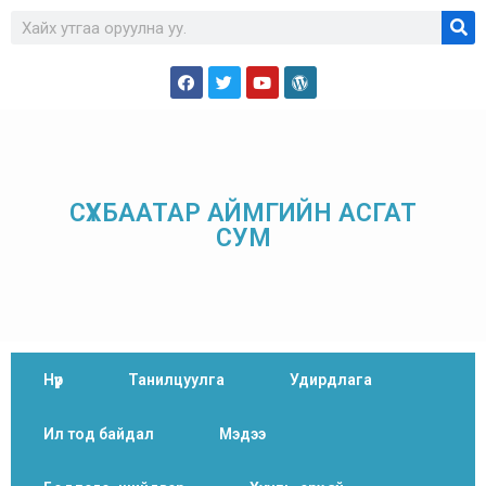
СҮХБААТАР АЙМГИЙН АСГАТ
СУМ
Нүүр
Танилцуулга
Удирдлага
Ил тод байдал
Мэдээ