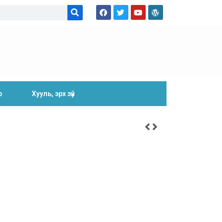
р
Хууль, эрх зүй