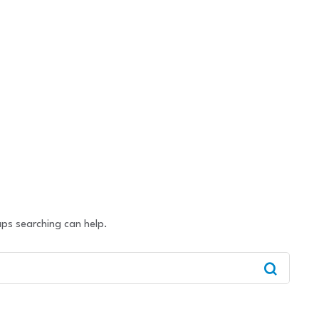
ИРГЭДИЙН
УУЛЗАЛТЫН ЦАГ
Энд дарна уу
aps searching can help.