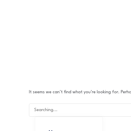
ЗАСАГ ДАРГЫН
МЭНДЧИЛГЭЭ
Энд дарна уу
It seems we can’t find what you’re looking for. Perh