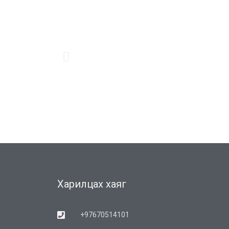
Харилцах хаяг
+97670514101