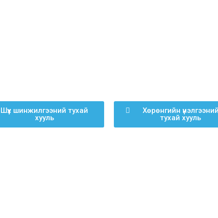
Шүүх шинжилгээний тухай
Хөрөнгийн үнэлгээни
хууль
тухай хууль