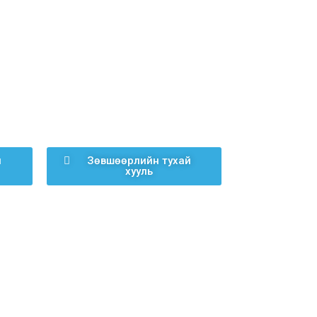
й
Зөвшөөрлийн тухай
хууль