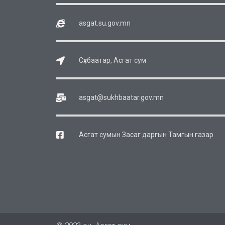
asgat.su.gov.mn
Сүхбаатар, Асгат сум
asgat@sukhbaatar.gov.mn
Асгат сумын Засаг даргын Тамгын газар