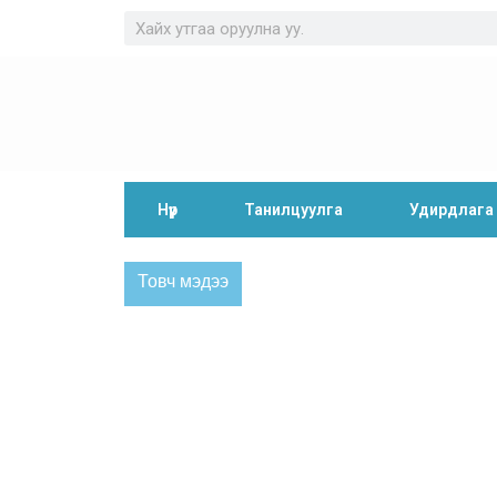
Нүүр
Танилцуулга
Удирдлага
Товч мэдээ