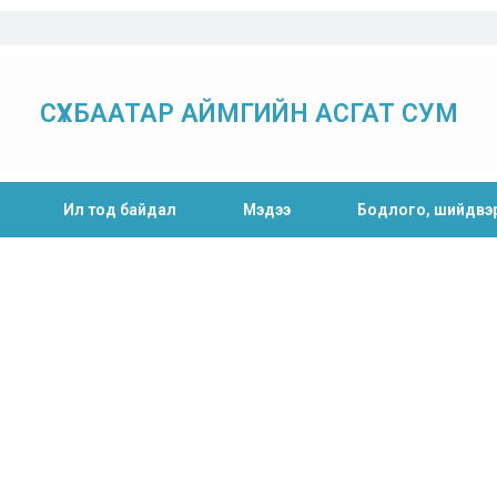
СҮХБААТАР АЙМГИЙН АСГАТ СУМ
Ил тод байдал
Мэдээ
Бодлого, шийдвэ