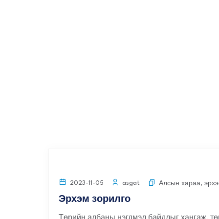
ЗАСАГ ДАРГЫН
МЭНДЧИЛГЭЭ
Энд дарна уу
asgat
2023-11-05
Алсын хараа, эрхэ
Эрхэм зорилго
Төрийн албаны нэгдмэл байдлыг хангаж, тө