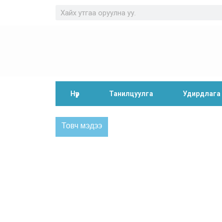
Нүүр
Танилцуулга
Удирдлага
Товч мэдээ