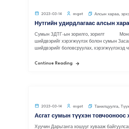
asgat
2023-03-14
Алсын хараа, эрх
Нутгийн удирдлагаас алсын хара
Сумын ЗДТГ-ын зорилго, зорилт Монгол 
шийдвэрийг хэрэгжүүлэх болон сумын Засаг
шийдвэрийг боловсруулах, хэрэгжүүлэхэд чиг
Continue Reading
asgat
2023-03-14
Танилцуулга
,
Түү
Асгат сумын түүхэн товчооноос 
Хуучин Дарьганга хошууг хувааж байгуулс