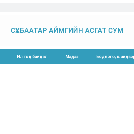
СҮХБААТАР АЙМГИЙН АСГАТ СУМ
Ил тод байдал
Мэдээ
Бодлого, шийдвэ