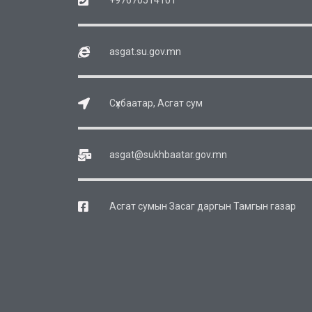
+97670514101
asgat.su.gov.mn
Сүхбаатар, Асгат сум
asgat@sukhbaatar.gov.mn
Асгат сумын Засаг даргын Тамгын газар