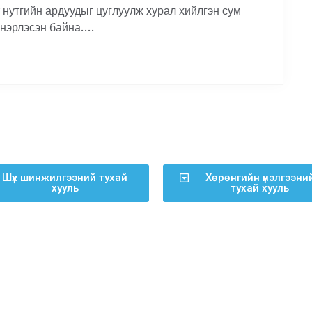
т нутгийн ардуудыг цуглуулж хурал хийлгэн сум
нэрлэсэн байна....
Шүүх шинжилгээний тухай
Хөрөнгийн үнэлгээни
хууль
тухай хууль