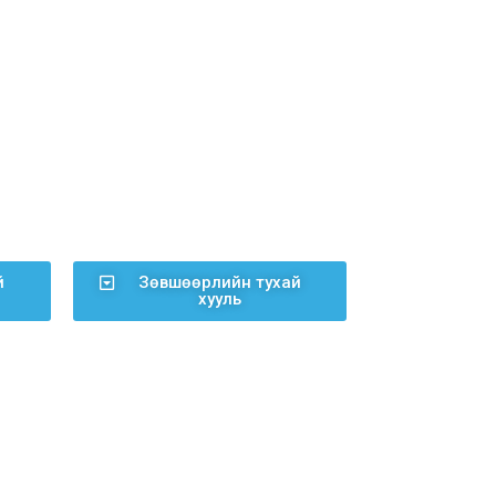
й
Зөвшөөрлийн тухай
хууль