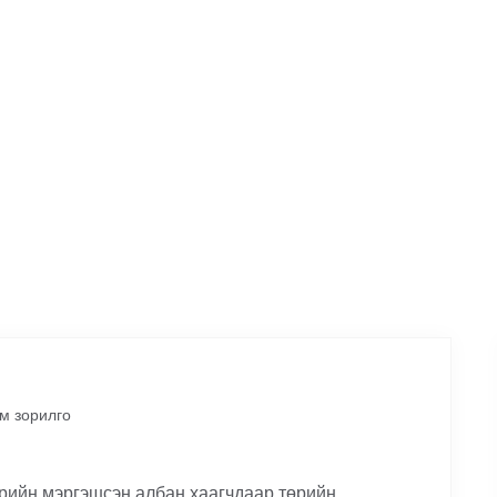
ИРГЭДИЙН
УУЛЗАЛТЫН ЦАГ
Энд дарна уу
м зорилго
рийн мэргэшсэн албан хаагчдаар төрийн