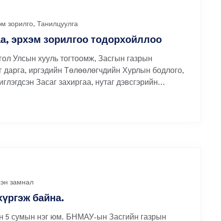
эм зорилго
,
Танилцуулга
а, эрхэм зорилгоо тодорхойллоо
Улсын хууль тогтоомж, Засгын газрын
 дарга, иргэдийн Төлөөлөгчдийн Хурлын бодлого,
лэгдсэн Засаг захиргаа, нутаг дэвсгэрийн...
хэн замнал
хүргэж байна.
ан 5 сумын нэг юм. БНМАУ-ын Засгийн газрын