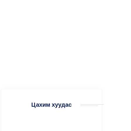
ГОМДОЛ ХҮЛЭЭН
АВАХ АЖИЛТАН
Энд дарна уу
Цахим хуудас