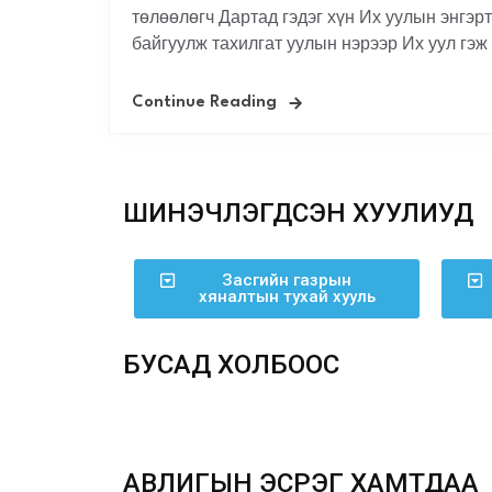
төлөөлөгч Дартад гэдэг хүн Их уулын энгэр
байгуулж тахилгат уулын нэрээр Их уул гэж 
Continue Reading
ШИНЭЧЛЭГДСЭН ХУУЛИУД
Засгийн газрын
хяналтын тухай хууль
БУСАД ХОЛБООС
АВЛИГЫН ЭСРЭГ ХАМТДАА