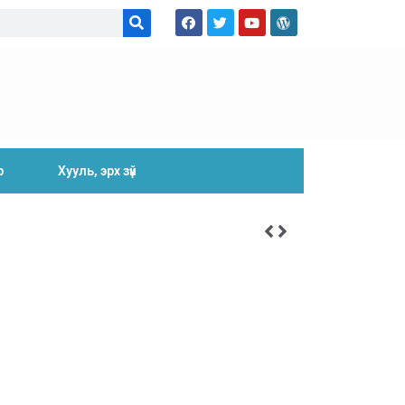
р
Хууль, эрх зүй