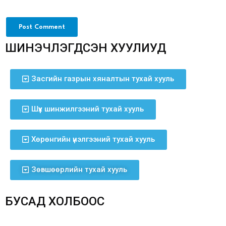
ШИНЭЧЛЭГДСЭН ХУУЛИУД
Засгийн газрын хяналтын тухай хууль
Шүүх шинжилгээний тухай хууль
Хөрөнгийн үнэлгээний тухай хууль
Зөвшөөрлийн тухай хууль
БУСАД ХОЛБООС