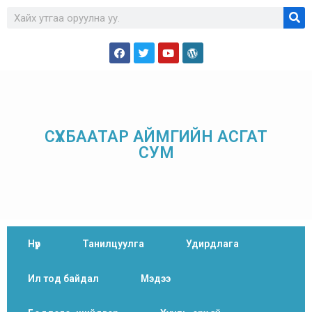
СҮХБААТАР АЙМГИЙН АСГАТ
СУМ
Нүүр
Танилцуулга
Удирдлага
Ил тод байдал
Мэдээ