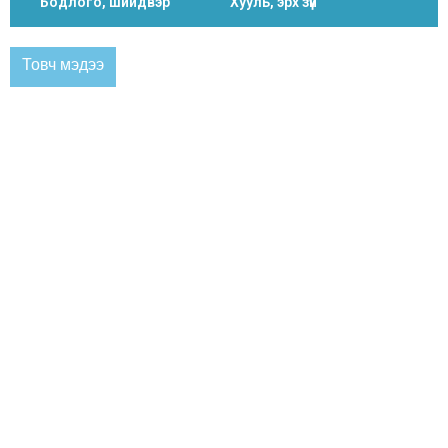
Бодлого, шийдвэр
Хууль, эрх зүй
Товч мэдээ
ЗАСАГ ДАРГЫН МЭНДЧИЛГЭЭ