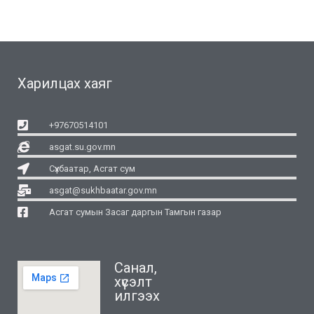
Харилцах хаяг
+97670514101
asgat.su.gov.mn
Сүхбаатар, Асгат сум
asgat@sukhbaatar.gov.mn
Асгат сумын Засаг даргын Тамгын газар
Санал,
хүсэлт
илгээх